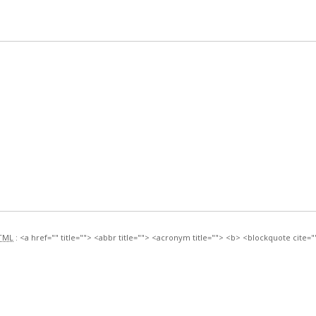
TML
:
<a href="" title=""> <abbr title=""> <acronym title=""> <b> <blockquote cit