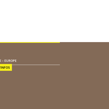
SSIONS
E – EUROPE
'INFOS